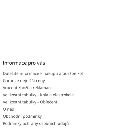
Z
á
p
a
Informace pro vás
t
Důležité informace k nákupu a údržbě kol
í
Garance nejnižší ceny
Vrácení zboží a reklamace
Velikostní tabulky - Kola a elektrokola
Velikostní tabulky - Oblečení
O nás
Obchodní podmínky
Podmínky ochrany osobních údajů