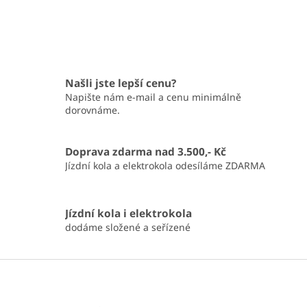
Našli jste lepší cenu?
Napište nám e-mail a cenu minimálně
dorovnáme.
Doprava zdarma nad 3.500,- Kč
Jízdní kola a elektrokola odesíláme ZDARMA
Jízdní kola i elektrokola
dodáme složené a seřízené
Z
á
p