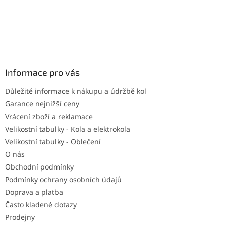
Z
á
p
a
Informace pro vás
t
Důležité informace k nákupu a údržbě kol
í
Garance nejnižší ceny
Vrácení zboží a reklamace
Velikostní tabulky - Kola a elektrokola
Velikostní tabulky - Oblečení
O nás
Obchodní podmínky
Podmínky ochrany osobních údajů
Doprava a platba
Často kladené dotazy
Prodejny