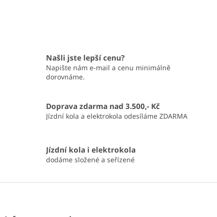
Našli jste lepší cenu?
Napište nám e-mail a cenu minimálně
dorovnáme.
Doprava zdarma nad 3.500,- Kč
Jízdní kola a elektrokola odesíláme ZDARMA
Jízdní kola i elektrokola
dodáme složené a seřízené
Z
á
p