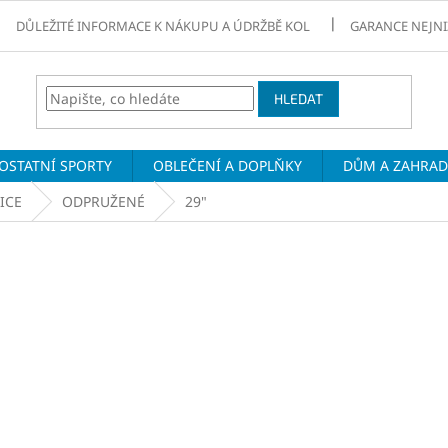
DŮLEŽITÉ INFORMACE K NÁKUPU A ÚDRŽBĚ KOL
GARANCE NEJNI
HLEDAT
OSTATNÍ SPORTY
OBLEČENÍ A DOPLŇKY
DŮM A ZAHRA
ICE
ODPRUŽENÉ
29"