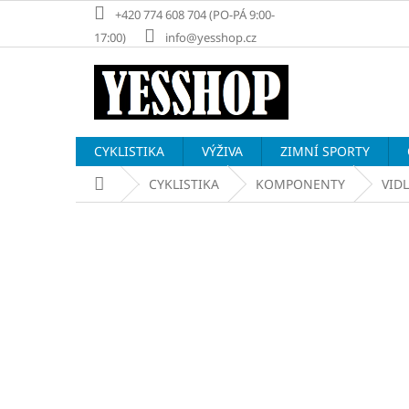
Přejít
+420 774 608 704 (PO-PÁ 9:00-
na
17:00)
info@yesshop.cz
obsah
CYKLISTIKA
VÝŽIVA
ZIMNÍ SPORTY
Domů
CYKLISTIKA
KOMPONENTY
VIDL