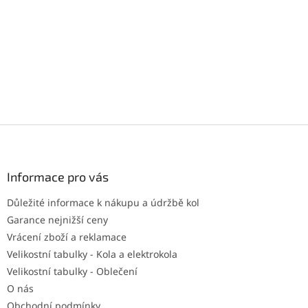
Z
á
p
a
Informace pro vás
t
Důležité informace k nákupu a údržbě kol
í
Garance nejnižší ceny
Vrácení zboží a reklamace
Velikostní tabulky - Kola a elektrokola
Velikostní tabulky - Oblečení
O nás
Obchodní podmínky