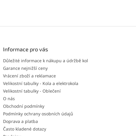
Z
á
p
a
Informace pro vás
t
Důležité informace k nákupu a údržbě kol
í
Garance nejnižší ceny
Vrácení zboží a reklamace
Velikostní tabulky - Kola a elektrokola
Velikostní tabulky - Oblečení
O nás
Obchodní podmínky
Podmínky ochrany osobních údajů
Doprava a platba
Často kladené dotazy