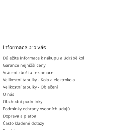
Z
á
p
a
Informace pro vás
t
Důležité informace k nákupu a údržbě kol
í
Garance nejnižší ceny
Vrácení zboží a reklamace
Velikostní tabulky - Kola a elektrokola
Velikostní tabulky - Oblečení
O nás
Obchodní podmínky
Podmínky ochrany osobních údajů
Doprava a platba
Často kladené dotazy